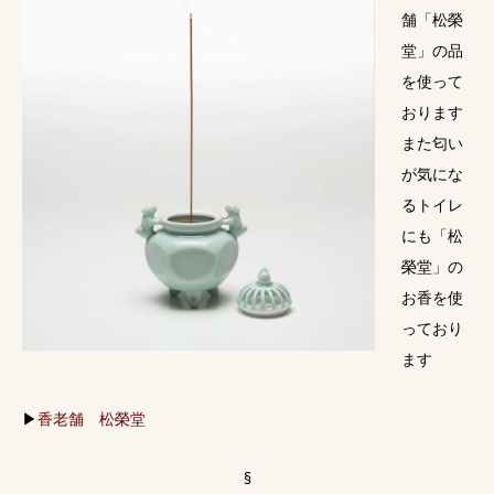
舗「松榮
堂」の品
を使って
おります
また匂い
が気にな
るトイレ
にも「松
榮堂」の
お香を使
っており
ます
▶
香老舗 松榮堂
§