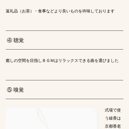
返礼品（お茶）・食事などより良いものを吟味しております
④ 聴覚
癒しの空間を目指しＢＧＭはリラックスできる曲を選びました
⑤ 嗅覚
式場で使
う線香は
京都香老