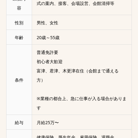
式の案内、接客、会場設営、会館清掃等
容
性別
男性、女性
年齢
20歳～55歳
普通免許要
初心者大歓迎
富津、君津、木更津在住（会館まで通える
条件
方）
※業種の都合上、急に仕事が入る場合がありま
す
給与
月給25万〜
健康保険、厚生年金、雇用保険、退職金